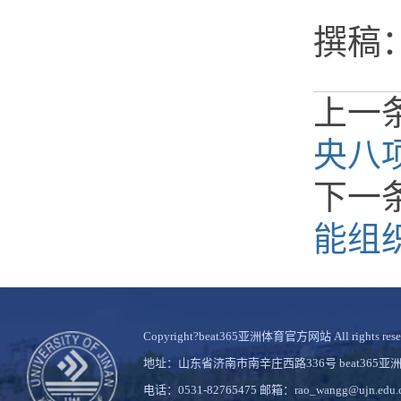
撰稿
上一
央八
下一
能组
Copyright?beat365亚洲体育官方网站 All rights rese
地址：山东省济南市南辛庄西路336号 beat36
电话：0531-82765475 邮箱：rao_wangg@ujn.edu.