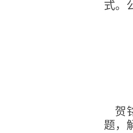
式。
贺
题，