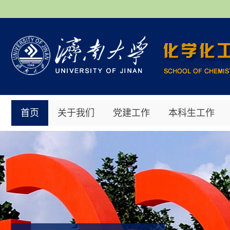
首页
关于我们
党建工作
本科生工作