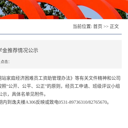
当前位置:
首页
>> 正文
家助学金推荐情况公示
5 点击：
官方网站家庭经济困难员工资助管理办法》等有关文件精神和公司
，按照“公开、公平、公正”的原则，经员工申请、班级评议小组
以公示，具体名单见附件。
楼A306反映或致电0531-89736310/82765670。