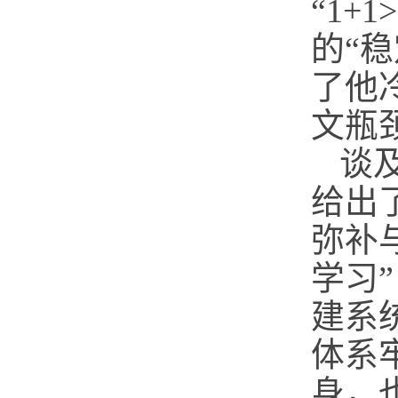
“1+
的“
了他
文瓶
谈
给出
弥补
学习
建系
体系
身，